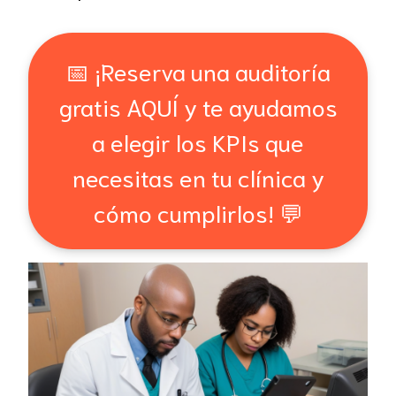
📅 ¡Reserva una auditoría
gratis AQUÍ y te ayudamos
a elegir los KPIs que
necesitas en tu clínica y
cómo cumplirlos! 💬