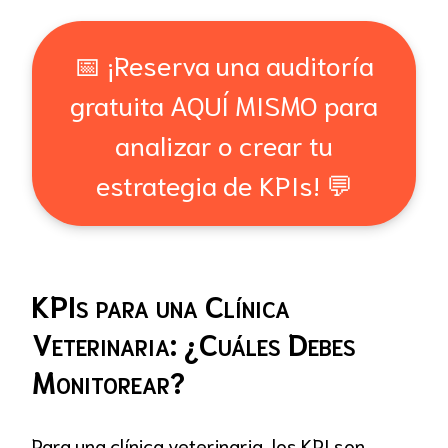
📅 ¡Reserva una auditoría
gratuita AQUÍ MISMO para
analizar o crear tu
estrategia de KPIs! 💬
KPIs para una Clínica
Veterinaria: ¿Cuáles Debes
Monitorear?
Para una clínica veterinaria, los KPI son