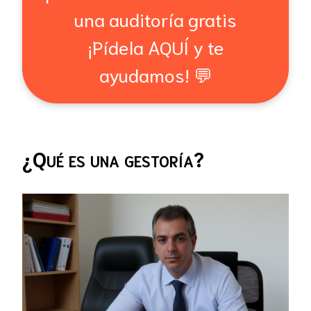
una auditoría gratis
¡Pídela AQUÍ y te
ayudamos! 💬
¿Qué es una gestoría?