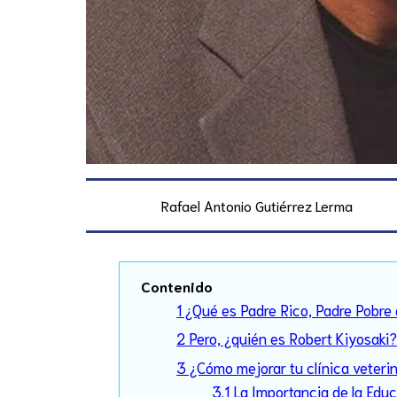
Rafael Antonio Gutiérrez Lerma
Contenido
1 ¿Qué es Padre Rico, Padre Pobre
2 Pero, ¿quién es Robert Kiyosaki
3 ¿Cómo mejorar tu clínica veterin
3.1 La Importancia de la Educ