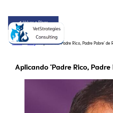
⮜ Volver a Blogs
Consultoría
Inicio
⮞
Blog
⮞ Aplicando 'Padre Rico, Padre Pobre' de R
Aplicando 'Padre Rico, Padre 