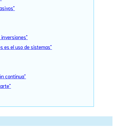
asivos"
e inversiones"
es es el uso de sistemas"
ón continua"
arte"