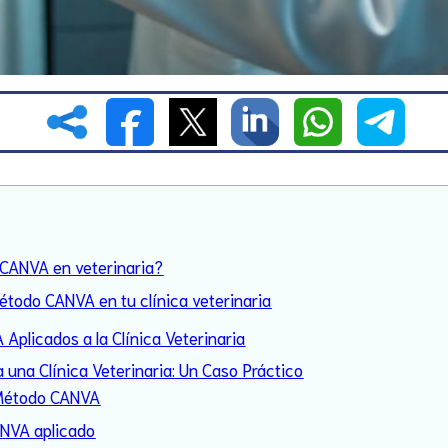
o CANVA en veterinaria?
Método CANVA en tu clínica veterinaria
Aplicados a la Clínica Veterinaria
una Clínica Veterinaria: Un Caso Práctico
l Método CANVA
ANVA aplicado