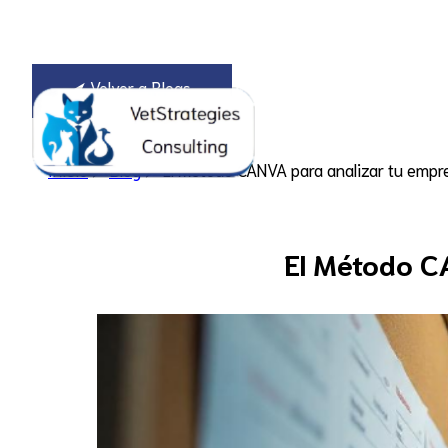
⮜ Volver a Blogs
Consultoría
Inicio
⮞
Blog
⮞ El Método CANVA para analizar tu empr
El Método C