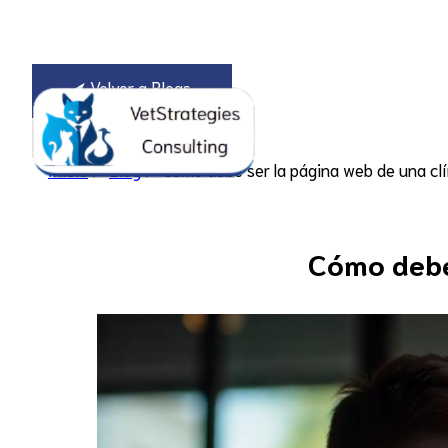
⮜ Volver a Blogs
Consultoría
Inicio
⮞
Blog
⮞ Cómo debe ser la página web de una clí
Cómo debe 