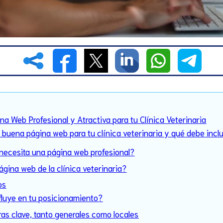
na Web Profesional y Atractiva para tu Clínica Veterinaria
buena página web para tu clínica veterinaria y qué debe inclu
 necesita una página web profesional?
ágina web de la clínica veterinaria?
os
fluye en tu posicionamiento?
ras clave, tanto generales como locales