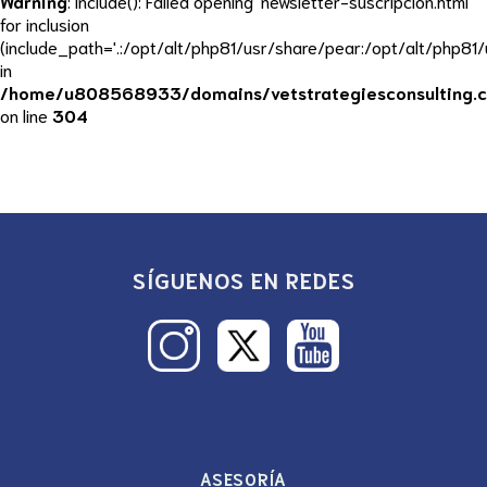
Warning
: include(): Failed opening 'newsletter-suscripcion.html'
for inclusion
(include_path='.:/opt/alt/php81/usr/share/pear:/opt/alt/php81
in
/home/u808568933/domains/vetstrategiesconsulting.c
on line
304
SÍGUENOS EN REDES
Instagram
Twitter
YouTube
/
X
ASESORÍA